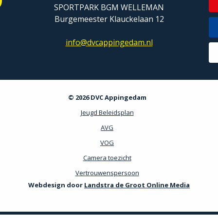
SPORTPARK BGM WELLEMAN
Burgemeester Klauckelaan 12
info@dvcappingedam.nl
© 2026 DVC Appingedam
Jeugd Beleidsplan
AVG
VOG
Camera toezicht
Vertrouwenspersoon
Webdesign door
Landstra de Groot Online Media