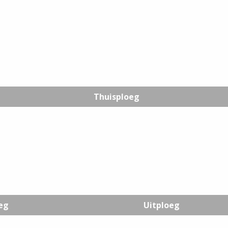
Thuisploeg
eg
Uitploeg