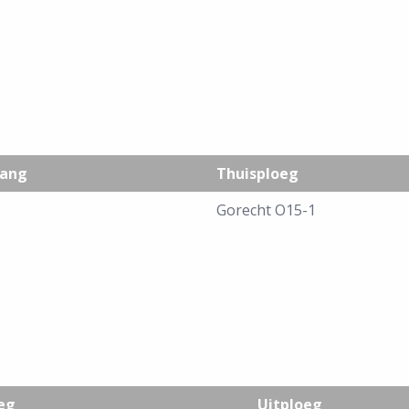
ang
Thuisploeg
Gorecht O15-1
eg
Uitploeg