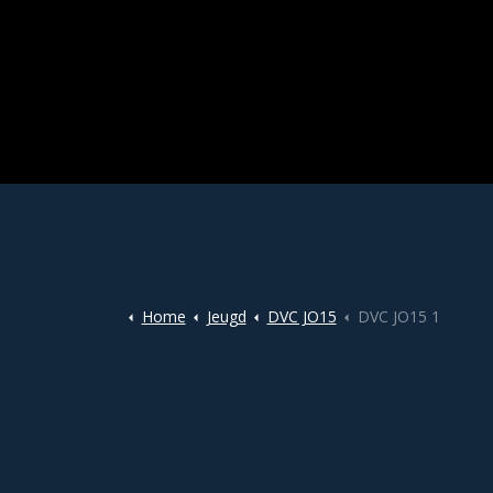
Home
Jeugd
DVC JO15
DVC JO15 1