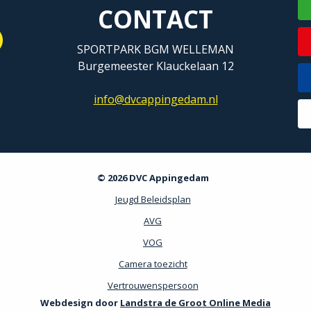
CONTACT
SPORTPARK BGM WELLEMAN
Burgemeester Klauckelaan 12
info@dvcappingedam.nl
© 2026 DVC Appingedam
Jeugd Beleidsplan
AVG
VOG
Camera toezicht
Vertrouwenspersoon
Webdesign door
Landstra de Groot Online Media