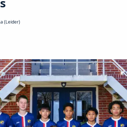
rs
a (Leider)