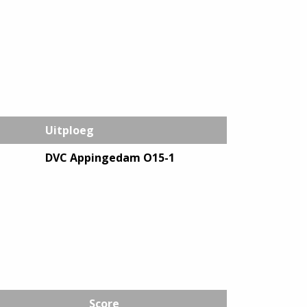
Uitploeg
DVC Appingedam O15-1
Score