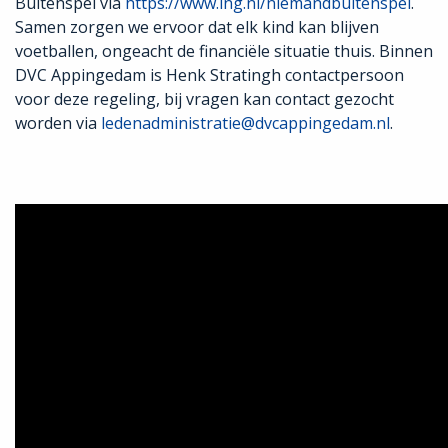
Buitenspel via
https://www.ing.nl/niemandbuitenspel
.
Samen zorgen we ervoor dat elk kind kan blijven
voetballen, ongeacht de financiële situatie thuis. Binnen
DVC Appingedam is Henk Stratingh contactpersoon
voor deze regeling, bij vragen kan contact gezocht
worden via
ledenadministratie@dvcappingedam.nl
.