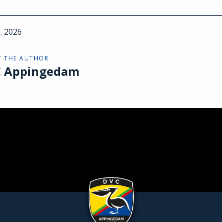
. 2026
 THE AUTHOR
 Appingedam