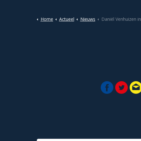
Home
Actueel
Nieuws
Daniël Venhuizen interim train